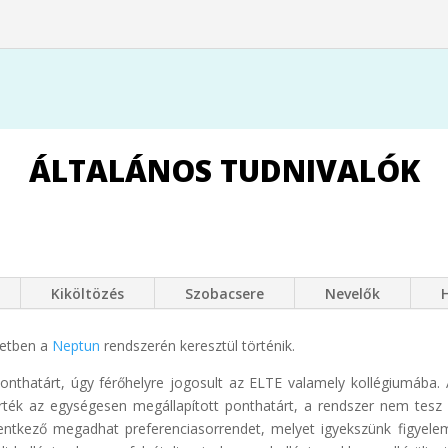
ÁLTALÁNOS TUDNIVALÓK
Kiköltözés
Szobacsere
Nevelők
setben a
Neptun
rendszerén keresztül történik.
ponthatárt, úgy férőhelyre jogosult az ELTE valamely kollégiumába. A 
érték az egységesen megállapított ponthatárt, a rendszer nem tesz
elentkező megadhat preferenciasorrendet, melyet igyekszünk figyel