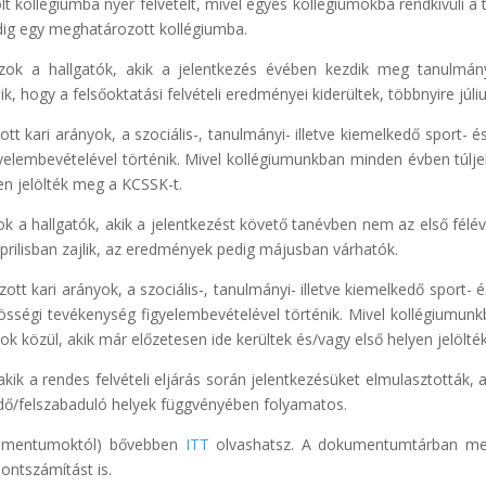
kollégiumba nyer felvételt, mivel egyes kollégiumokba rendkívüli a t
dig egy meghatározott kollégiumba.
 azok a hallgatók, akik a jelentkezés évében kezdik meg tanulmán
ik, hogy a felsőoktatási felvételi eredményei kiderültek, többnyire júl
ott kari arányok, a szociális-, tanulmányi- illetve kiemelkedő sport-
yelembevételével történik. Mivel kollégiumunkban minden évben túlj
yen jelölték meg a KCSSK-t.
azok a hallgatók, akik a jelentkezést követő tanévben nem az első fél
prilisban zajlik, az eredmények pedig májusban várhatók.
zott kari arányok, a szociális-, tanulmányi- illetve kiemelkedő sport-
össégi tevékenység figyelembevételével történik. Mivel kollégiumunk
k közül, akik már előzetesen ide kerültek és/vagy első helyen jelölt
akik a rendes felvételi eljárás során jelentkezésüket elmulasztották
edő/felszabaduló helyek függvényében folyamatos.
dokumentumoktól) bővebben
ITT
olvashatsz. A dokumentumtárban megt
pontszámítást is.