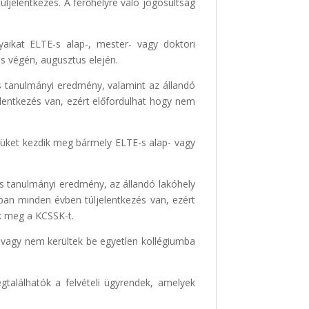
úljelentkezés. A férőhelyre való jogosultság
yaikat ELTE-s alap-, mester- vagy doktori
ius végén, augusztus elején.
 és tanulmányi eredmény, valamint az állandó
elentkezés van, ezért előfordulhat hogy nem
évüket kezdik meg bármely ELTE-s alap- vagy
 és tanulmányi eredmény, az állandó lakóhely
ban minden évben túljelentkezés van, ezért
ék meg a KCSSK-t.
, avagy nem kerültek be egyetlen kollégiumba
alálhatók a felvételi ügyrendek, amelyek