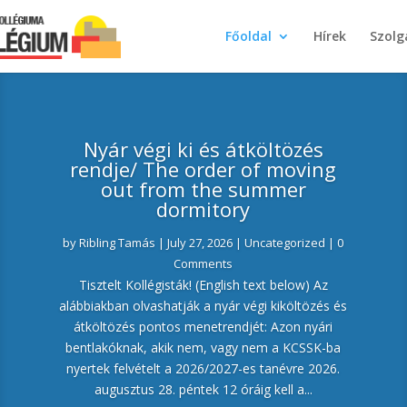
Főoldal
Hírek
Szolg
Nyár végi ki és átköltözés
rendje/ The order of moving
out from the summer
dormitory
by
Ribling Tamás
|
July 27, 2026
|
Uncategorized
| 0
Comments
Tisztelt Kollégisták! (English text below) Az
alábbiakban olvashatják a nyár végi kiköltözés és
átköltözés pontos menetrendjét: Azon nyári
bentlakóknak, akik nem, vagy nem a KCSSK-ba
nyertek felvételt a 2026/2027-es tanévre 2026.
augusztus 28. péntek 12 óráig kell a...