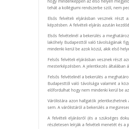
hogy mindenképpen az első helyen megjelölt 
tehát a kollégiumi rendszerbe szól, nem pe
Elsős felvételi eljárásban vesznek részt
képzésben. A felvételi eljárás azután kezdőd
Elsős felvételinél a bekerülés a meghatároz
lakóhely Budapesttől való távolságának fig
mindenki kerül be azok közül, akik első hel
Felsős felvételi eljárásban vesznek részt 
mesterképzésben. A jelentkezés általában á
Felsős felvételinél a bekerülés a meghatáro
Budapesttől való távolsága valamint a köz
előfordulhat hogy nem mindenki kerül be azo
Várólistára azon hallgatók jelentkezhetnek 
sem. A várólistáról a bekerülés a megüres
A felvételi eljárásról (és a szükséges 
részletesen leírják a felvételi menetét és a 