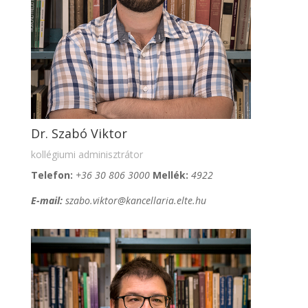
Dr. Szabó Viktor
kollégiumi adminisztrátor
T
elefon:
+36 30 806 3000
Mellék:
4922
E-mail:
szabo.viktor@kancellaria.elte.hu