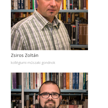
Zsiros Zoltán
kollégiumi műszaki gondnok