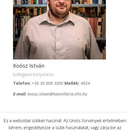
Koósz István
kollégiumi könyvtáros
T
elefon:
+36 30 806 3000
Mellék:
4924
E-mail:
koosz.istvan@kancellaria.elte.hu
Ez a weboldal sütiket használ. Az Uniós törvények értelmében
kérem, engedélyezze a sütik használatát, vagy zárja be az